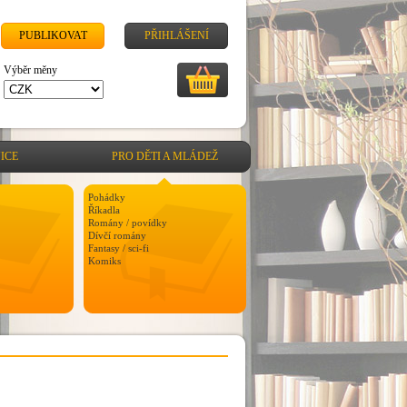
PUBLIKOVAT
PŘIHLÁŠENÍ
Výběr měny
ICE
PRO DĚTI A MLÁDEŽ
Pohádky
Říkadla
Romány / povídky
Dívčí romány
Fantasy / sci-fi
Komiks