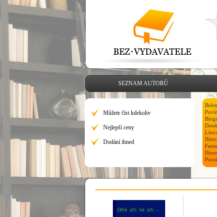
SEZNAM AUTORŮ
Belet
Poví
Můžete číst kdekoliv
Biog
Dete
Nejlepší ceny
Liter
Hist
Dodání ihned
Fanta
Hum
Poezi