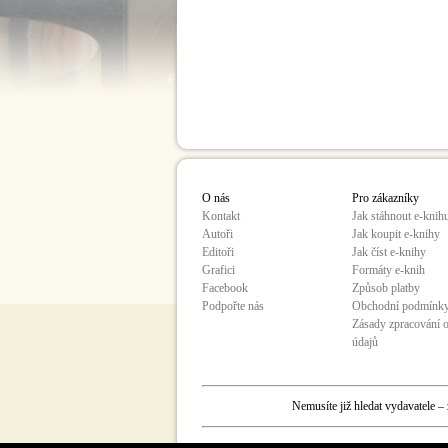
O nás
Pro zákazníky
Kontakt
Jak stáhnout e-knih
Autoři
Jak koupit e-knihy
Editoři
Jak číst e-knihy
Grafici
Formáty e-knih
Facebook
Způsob platby
Podpořte nás
Obchodní podmínk
Zásady zpracování 
údajů
Nemusíte již hledat vydavatele –