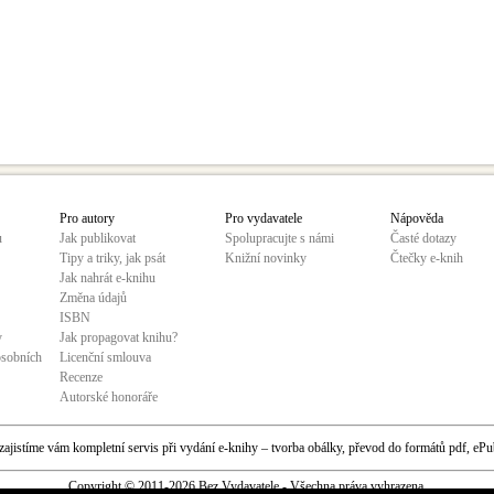
Pro autory
Pro vydavatele
Nápověda
u
Jak publikovat
Spolupracujte s námi
Časté dotazy
Tipy a triky, jak psát
Knižní novinky
Čtečky e-knih
Jak nahrát e-knihu
Změna údajů
ISBN
y
Jak propagovat knihu?
osobních
Licenční smlouva
Recenze
Autorské honoráře
 zajistíme vám kompletní servis při vydání e-knihy – tvorba obálky, převod do formátů pdf, ePu
Copyright © 2011-2026 Bez Vydavatele - Všechna práva vyhrazena.