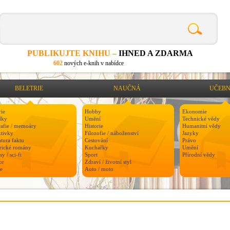
PUBLIKUJTE KNIHU –
IHNED A ZDARMA
602
nových e-knih v nabídce
BELETRIE
NAUČNÁ
UČEBN
rie
Hobby
Ekonomie
dky
Umění
Technické vědy
rafie / memoáry
Historie
Humanitní vědy
ktivky
Filozofie / náboženství
Jazyky
atura faktu
Cestování
Právo
orické romány
Kuchařky
Umění
sy / sci-fi
Sport
Přírodní vědy
or
Zdraví / životní styl
e
Auto / moto