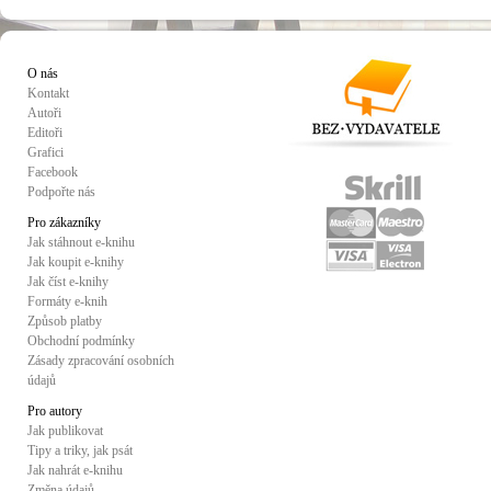
O nás
Kontakt
Autoři
Editoři
Grafici
Facebook
Podpořte nás
Pro zákazníky
Jak stáhnout e-knihu
Jak koupit e-knihy
Jak číst e-knihy
Formáty e-knih
Způsob platby
Obchodní podmínky
Zásady zpracování osobních
údajů
Pro autory
Jak publikovat
Tipy a triky, jak psát
Jak nahrát e-knihu
Změna údajů