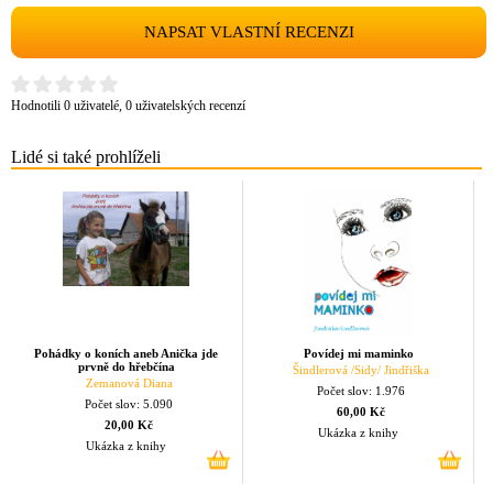
NAPSAT VLASTNÍ RECENZI
Hodnotili 0 uživatelé, 0 uživatelských recenzí
Lidé si také prohlíželi
Pohádky o koních aneb Anička jde
Povídej mi maminko
prvně do hřebčína
Šindlerová /Sidy/ Jindřiška
Zemanová Diana
Počet slov: 1.976
Počet slov: 5.090
60,00 Kč
20,00 Kč
Ukázka z knihy
Ukázka z knihy