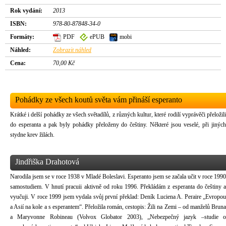
Rok vydání:
2013
ISBN:
978-80-87848-34-0
Formáty:
PDF
ePUB
mobi
Náhled:
Zobrazit náhled
Cena:
70,00 Kč
Pohádky ze všech koutů světa vám přináší esperanto
Krátké i delší pohádky ze všech světadílů, z různých kultur, které rodilí vyprávěči přeložili
do esperanta a pak byly pohádky přeloženy do češtiny. Některé jsou veselé, při jiných
stydne krev žilách.
Jindřiška Drahotová
Narodila jsem se v roce 1938 v Mladé Boleslavi. Esperanto jsem se začala učit v roce 1990
samostudiem. V hnutí pracuii aktivně od roku 1996. Překládám z esperanta do češtiny a
vyučuji. V roce 1999 jsem vydala svůj první překlad: Deník Luciena A. Peraire „Evropou
a Asií na kole a s esperantem“. Přeložila román, cestopis: Žili na Zemi – od manželů Bruna
a Maryvonne Robineau (Volvox Globator 2003), „Nebezpečný jazyk –studie o