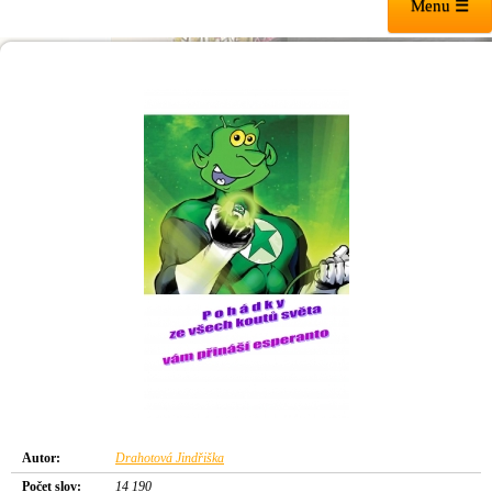
Menu ☰
Autor:
Drahotová Jindřiška
Počet slov:
14 190