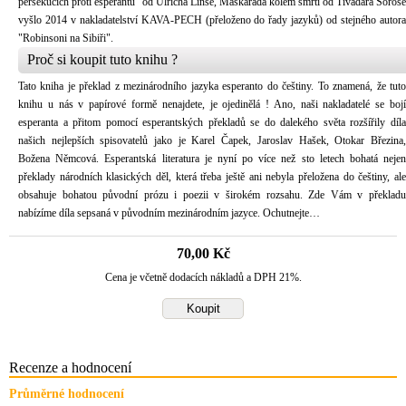
persekucích proti esperantu“ od Ulricha Linse, Maškaráda kolem smrti od Tivadara Sorose
vyšlo 2014 v nakladatelství KAVA-PECH (přeloženo do řady jazyků) od stejného autora
"Robinsoni na Sibiři".
Proč si koupit tuto knihu ?
Tato kniha je překlad z mezinárodního jazyka esperanto do češtiny. To znamená, že tuto
knihu u nás v papírové formě nenajdete, je ojedinělá ! Ano, naši nakladatelé se bojí
esperanta a přitom pomocí esperantských překladů se do dalekého světa rozšířily díla
našich nejlepších spisovatelů jako je Karel Čapek, Jaroslav Hašek, Otokar Březina,
Božena Němcová. Esperantská literatura je nyní po více než sto letech bohatá nejen
překlady národních klasických děl, která třeba ještě ani nebyla přeložena do češtiny, ale
obsahuje bohatou původní prózu i poezii v širokém rozsahu. Zde Vám v překladu
nabízíme díla sepsaná v původním mezinárodním jazyce. Ochutnejte…
70,00 Kč
Cena je včetně dodacích nákladů a DPH 21%.
Recenze a hodnocení
Průměrné hodnocení