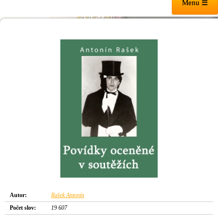
Menu ☰
Autor:
Rašek Antonín
Počet slov:
19 607