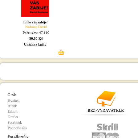
Tohle vás zabije!
Nedoma David
Počet slov: 47.110
50,00 Kč
Ukázka z knihy
O nás
Kontakt
Autoři
Editoři
Grafici
Facebook
Podpořte nás
Pro zákazníky