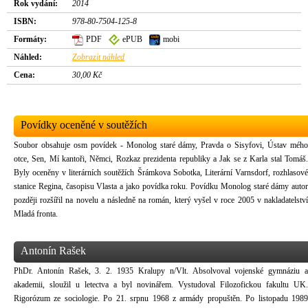
Rok vydání:
2014
ISBN:
978-80-7504-125-8
Formáty:
PDF
ePUB
mobi
Náhled:
Zobrazit náhled
Cena:
30,00 Kč
Povídky oceněné v soutěžích
Soubor obsahuje osm povídek - Monolog staré dámy, Pravda o Sisyfovi, Ústav mého
otce, Sen, Mí kantoři, Němci, Rozkaz prezidenta republiky a Jak se z Karla stal Tomáš.
Byly oceněny v literárních soutěžích Šrámkova Sobotka, Literární Varnsdorf, rozhlasové
stanice Regina, časopisu Vlasta a jako povídka roku. Povídku Monolog staré dámy autor
později rozšířil na novelu a následně na román, který vyšel v roce 2005 v nakladatelství
Mladá fronta.
Antonín Rašek
PhDr. Antonín Rašek, 3. 2. 1935 Kralupy n/Vlt. Absolvoval vojenské gymnáziu a
akademii, sloužil u letectva a byl novinářem. Vystudoval Filozofickou fakultu UK.
Rigorózum ze sociologie. Po 21. srpnu 1968 z armády propuštěn. Po listopadu 1989