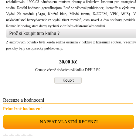
rehabilitován. 1990-93 náměstkem ministra obrany a ředitelem Institutu pro strategická
studia. Dosáhl hodnosti generálmajora. Poté se věnoval publicistice, literatuře a výzkumu.
Vydal 20 románů (Argo, Knižní klub, Mladá fronta, X-EGEM, VPK, AVIS). V
nakladatelství bezvydavetele.cz vydal třicet románů, osm novel a dva soubory povídek.
Román Monolog staré dámy vychází v druhém elektronickém vydání.
Proč si koupit tuto knihu ?
Z autorových povídek byla každá sedmá oceněna v některé z literárních soutěží. Všechny
povídky byly časopisecky publikovány.
30,00 Kč
Cena je včetně dodacích nákladů a DPH 21%.
Recenze a hodnocení
Průměrné hodnocení
NAPSAT VLASTNÍ RECENZI