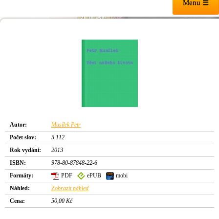
Menu ☰
Autor:
Musílek Petr
Počet slov:
5 112
Rok vydání:
2013
ISBN:
978-80-87848-22-6
Formáty:
PDF
ePUB
mobi
Náhled:
Zobrazit náhled
Cena:
50,00 Kč