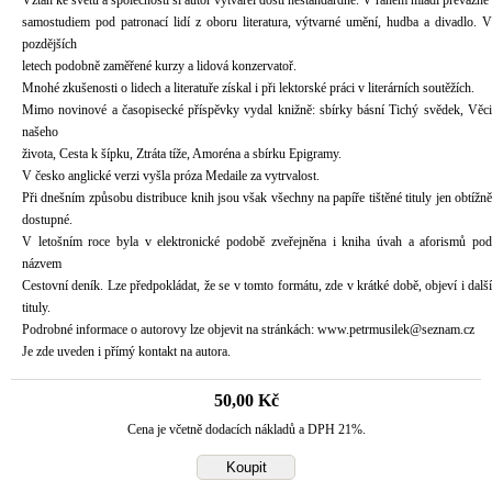
Vztah ke světu a společnosti si autor vytvářel dosti nestandardně. V raném mládí převážně
samostudiem pod patronací lidí z oboru literatura, výtvarné umění, hudba a divadlo. V
pozdějších
letech podobně zaměřené kurzy a lidová konzervatoř.
Mnohé zkušenosti o lidech a literatuře získal i při lektorské práci v literárních soutěžích.
Mimo novinové a časopisecké příspěvky vydal knižně: sbírky básní Tichý svědek, Věci
našeho
života, Cesta k šípku, Ztráta tíže, Amoréna a sbírku Epigramy.
V česko anglické verzi vyšla próza Medaile za vytrvalost.
Při dnešním způsobu distribuce knih jsou však všechny na papíře tištěné tituly jen obtížně
dostupné.
V letošním roce byla v elektronické podobě zveřejněna i kniha úvah a aforismů pod
názvem
Cestovní deník. Lze předpokládat, že se v tomto formátu, zde v krátké době, objeví i další
tituly.
Podrobné informace o autorovy lze objevit na stránkách: www.petrmusilek@seznam.cz
Je zde uveden i přímý kontakt na autora.
50,00 Kč
Cena je včetně dodacích nákladů a DPH 21%.