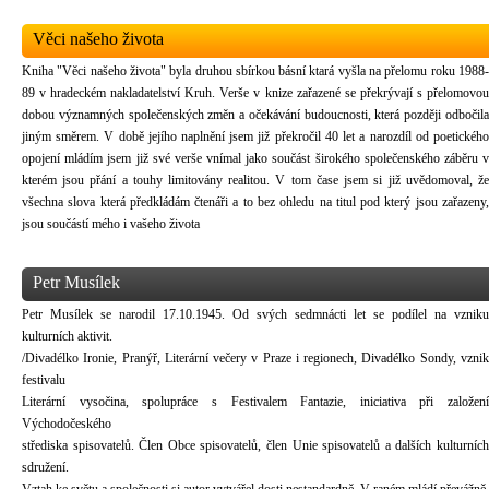
Věci našeho života
Kniha "Věci našeho života" byla druhou sbírkou básní ktará vyšla na přelomu roku 1988-
89 v hradeckém nakladatelství Kruh. Verše v knize zařazené se překrývají s přelomovou
dobou významných společenských změn a očekávání budoucnosti, která později odbočila
jiným směrem. V době jejího naplnění jsem již překročil 40 let a narozdíl od poetického
opojení mládím jsem již své verše vnímal jako součást širokého společenského záběru v
kterém jsou přání a touhy limitovány realitou. V tom čase jsem si již uvědomoval, že
všechna slova která předkládám čtenáři a to bez ohledu na titul pod který jsou zařazeny,
jsou součástí mého i vašeho života
Petr Musílek
Petr Musílek se narodil 17.10.1945. Od svých sedmnácti let se podílel na vzniku
kulturních aktivit.
/Divadélko Ironie, Pranýř, Literární večery v Praze i regionech, Divadélko Sondy, vznik
festivalu
Literární vysočina, spolupráce s Festivalem Fantazie, iniciativa při založení
Východočeského
střediska spisovatelů. Člen Obce spisovatelů, člen Unie spisovatelů a dalších kulturních
sdružení.