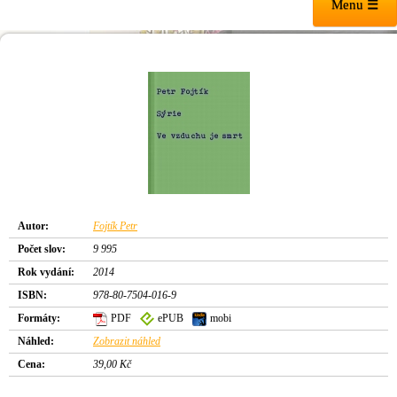
Menu ☰
Autor:
Fojtík Petr
Počet slov:
9 995
Rok vydání:
2014
ISBN:
978-80-7504-016-9
Formáty:
PDF
ePUB
mobi
Náhled:
Zobrazit náhled
Cena:
39,00 Kč