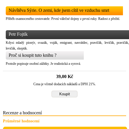
Návštěva Sýrie. O zemi, kde jsem cítil ve vzduchu smrt
Příběh osamoceného cestovatele. První válečné dojmy z první ruky. Radost z přežití.
Petr Fojtík
Kdysi mladý pionýr, svazák, voják, emigrant, navrátilec, pravičák, levičák, pravičák,
levičák, skeptik.
Proč si koupit tuto knihu ?
Protože popisuje osobní zážitky. Je realistická a syrová.
39,00 Kč
Cena je včetně dodacích nákladů a DPH 21%.
Recenze a hodnocení
Průměrné hodnocení