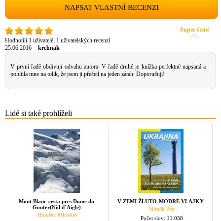
NAPSAT VLASTNÍ RECENZI
Super čtení
Hodnotili 1 uživatelé, 1 uživatelských recenzí
25.06.2016
krchnak
V první řadě obdivuji odvahu autora. V řadě druhé je knížka perfektně napsaná a
pohltila mne na tolik, že jsem ji přečetl na jeden zátah. Doporučuji!
Lidé si také prohlíželi
Mont Blanc-cesta pres Dome du
V ZEMI ŽLUTO-MODRÉ VLAJKY
Gouter(Nid d´Aigle)
Slinták Petr
Hloušek Miroslav
Počet slov: 11.038