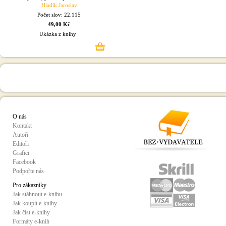
Hladík Jaroslav
Počet slov: 22.115
49,00 Kč
Ukázka z knihy
O nás
Kontakt
Autoři
Editoři
Grafici
Facebook
Podpořte nás
Pro zákazníky
Jak stáhnout e-knihu
Jak koupit e-knihy
Jak číst e-knihy
Formáty e-knih