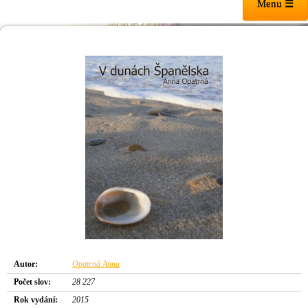
Menu ☰
Autor:
Opatrná Anna
Počet slov:
28 227
Rok vydání:
2015