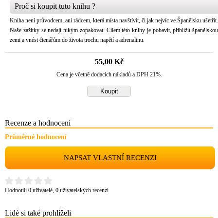
Proč si koupit tuto knihu ?
Kniha není průvodcem, ani rádcem, která místa navštívit, či jak nejvíc ve Španělsku ušetřit.
Naše zážitky se nedají nikým zopakovat. Cílem této knihy je pobavit, přiblížit španělskou
zemi a vnést čtenářům do života trochu napětí a adrenalinu.
55,00 Kč
Cena je včetně dodacích nákladů a DPH 21%.
Recenze a hodnocení
Průměrné hodnocení
NAPSAT VLASTNÍ RECENZI
Hodnotili 0 uživatelé, 0 uživatelských recenzí
Lidé si také prohlíželi