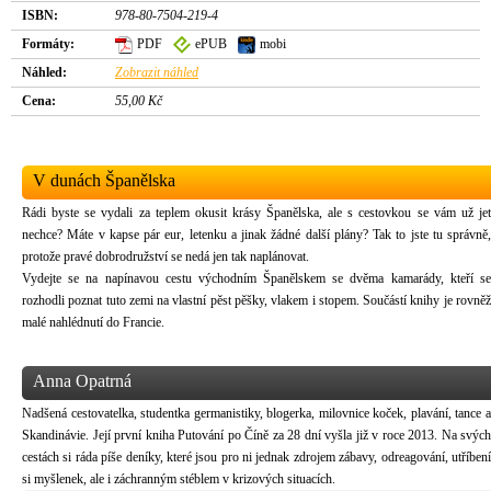
ISBN:
978-80-7504-219-4
Formáty:
PDF
ePUB
mobi
Náhled:
Zobrazit náhled
Cena:
55,00 Kč
V dunách Španělska
Rádi byste se vydali za teplem okusit krásy Španělska, ale s cestovkou se vám už jet
nechce? Máte v kapse pár eur, letenku a jinak žádné další plány? Tak to jste tu správně,
protože pravé dobrodružství se nedá jen tak naplánovat.
Vydejte se na napínavou cestu východním Španělskem se dvěma kamarády, kteří se
rozhodli poznat tuto zemi na vlastní pěst pěšky, vlakem i stopem. Součástí knihy je rovněž
malé nahlédnutí do Francie.
Anna Opatrná
Nadšená cestovatelka, studentka germanistiky, blogerka, milovnice koček, plavání, tance a
Skandinávie. Její první kniha Putování po Číně za 28 dní vyšla již v roce 2013. Na svých
cestách si ráda píše deníky, které jsou pro ni jednak zdrojem zábavy, odreagování, utříbení
si myšlenek, ale i záchranným stéblem v krizových situacích.