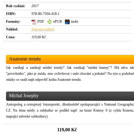
Rok vydání:
2017
ISBN:
978-80-7504-418-1
Formáty:
PDF
ePUB
mobi
Náhled:
Zobrazit náhled
Cena:
119,00 Kč
Anatomie trendu
Jak vznikají a zanikají módní trendy? Jak vznikají "módní kmeny"? Má něco tak
"povrchního", jako je móda, moc ovlivňovat i naše chování a jednání? Na tyto a podobné
otázky se snaží najít odpověď kniha Anatomie trendu.
Michal Josephy
Antropolog a cestopisný fotoreportér, dlouhodobě spolupracující s National Geographic
CZ. Na téma módy a subkultur se podílel např. na knize Kmeny 0 (z cyklu Kmenu,
mapující městské subkultury).
119,00 Kč