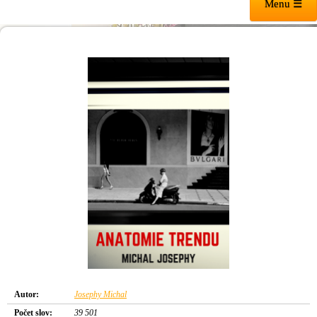
Menu ☰
Autor:
Josephy Michal
Počet slov:
39 501