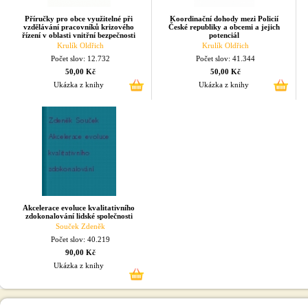
Příručky pro obce využitelné při
Koordinační dohody mezi Policií
vzdělávání pracovníků krizového
České republiky a obcemi a jejich
řízení v oblasti vnitřní bezpečnosti
potenciál
Krulík Oldřich
Krulík Oldřich
Počet slov: 12.732
Počet slov: 41.344
50,00 Kč
50,00 Kč
Ukázka z knihy
Ukázka z knihy
Akcelerace evoluce kvalitativního
zdokonalování lidské společnosti
Souček Zdeněk
Počet slov: 40.219
90,00 Kč
Ukázka z knihy